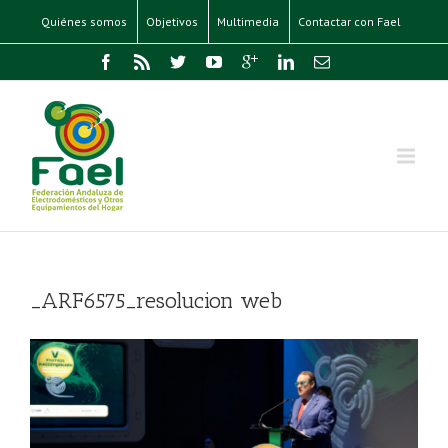
Quiénes somos
Objetivos
Multimedia
Contactar con Fael
_ARF6575_resolucion web