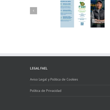
FAEL/AAEL y
FAEL, Ecoasimelec
Fundación ECOTIC
Parque Joyero
Clima ponen en
Córdoba, colabora
marcha la 2ª edición
para fomentar la
del “Programa ECO-
recogida de RAE
INSTALADORES”
LEGAL FAEL
Aviso Legal y Política de Cookies
Política de Privacidad