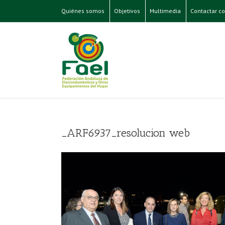
Quiénes somos
Objetivos
Multimedia
Contactar co
_ARF6937_resolucion web