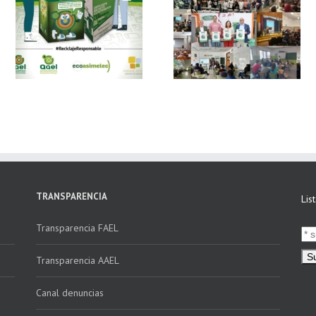
 y
FAEL, junto con
Ya disponible el
Ecoasimelec, visitan
vídeo Webinar
n
16 centros
«Facturación
educativos en
Electrónica vs
E
Andalucía a través
Verifactu»
de la campaña
“Educando en
Verde”
TRANSPARENCIA
Lis
Transparencia FAEL
Transparencia AAEL
Canal denuncias