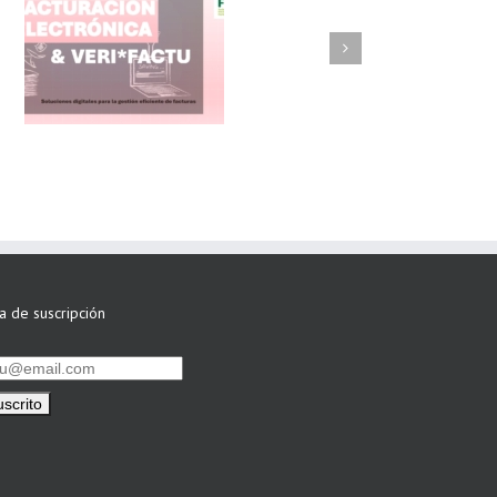
FAEL/AAEL y
ASWO IBÉRICA
siguen apostando
por su Colaboración
ta de suscripción