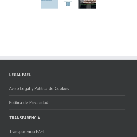
lima ponen en
Córdoba, colaboran
ha la 2ª edición
para fomentar la
 “Programa ECO-
recogida de RAEE
NSTALADORES”
LEGAL FAEL
Aviso Legal y Política de Cookies
Política de Privacidad
TRANSPARENCIA
Transparencia FAEL