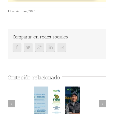
11 noviembre, 2020
Compartir en redes sociales
Contenido relacionado
AEL/AAEL y
FAEL, Ecoasimelec y
ndación ECOTIC
Parque Joyero