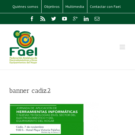
Quiénes somos
Objetivos
Multimedia
Contactar con Fael
banner cadiz2