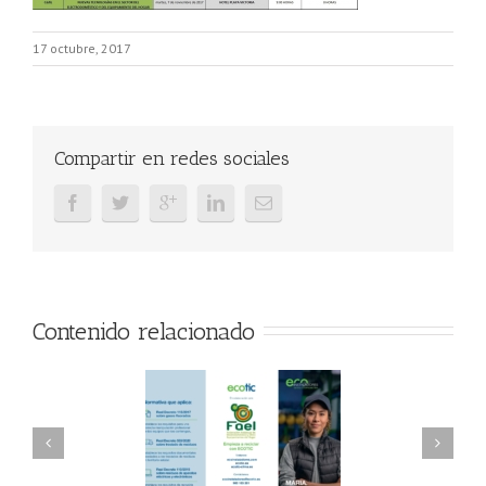
17 octubre, 2017
Compartir en redes sociales
Contenido relacionado
AEL/AAEL y
FAEL, Ecoasimelec y
ndación ECOTIC
Parque Joyero