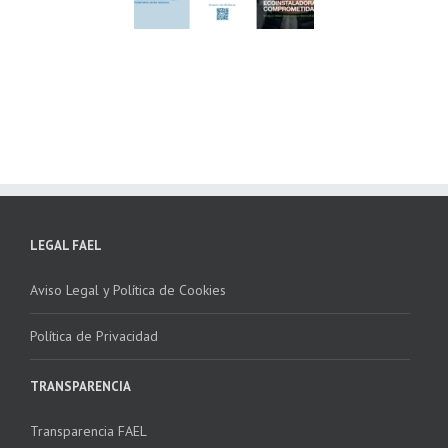
lima ponen en
Córdoba, colaboran
ha la 2ª edición
para fomentar la
 “Programa ECO-
recogida de RAEE
NSTALADORES”
LEGAL FAEL
Aviso Legal y Política de Cookies
Política de Privacidad
TRANSPARENCIA
Transparencia FAEL