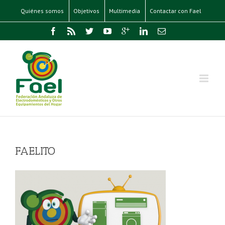
Quiénes somos
Objetivos
Multimedia
Contactar con Fael
FAELITO