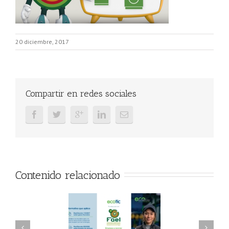
20 diciembre, 2017
Compartir en redes sociales
Contenido relacionado
AEL/AAEL y
FAEL, Ecoasimelec y