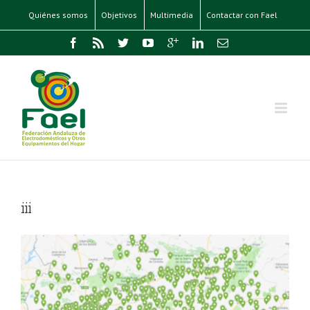
Quiénes somos
Objetivos
Multimedia
Contactar con Fael
iii