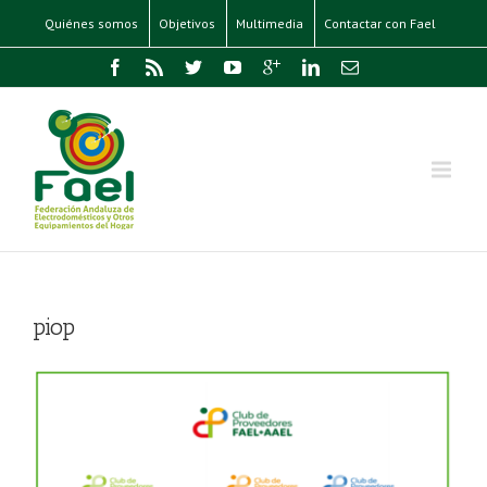
Quiénes somos
Objetivos
Multimedia
Contactar con Fael
piop