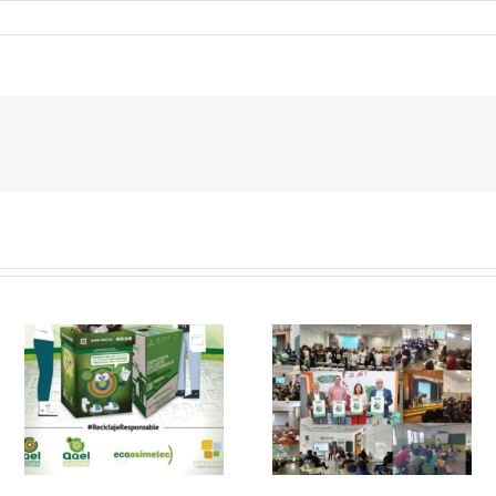
 y
FAEL, junto con
Ya disponible el
Ecoasimelec, visitan
vídeo Webinar
n
16 centros
«Facturación
educativos en
Electrónica vs