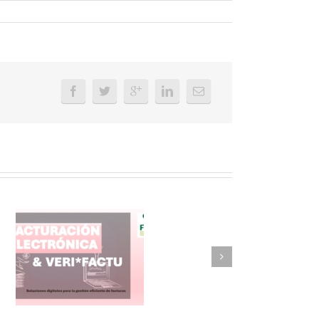
FAEL/AAEL y
ASWO IBÉRICA
siguen apostando
por su Colaboración