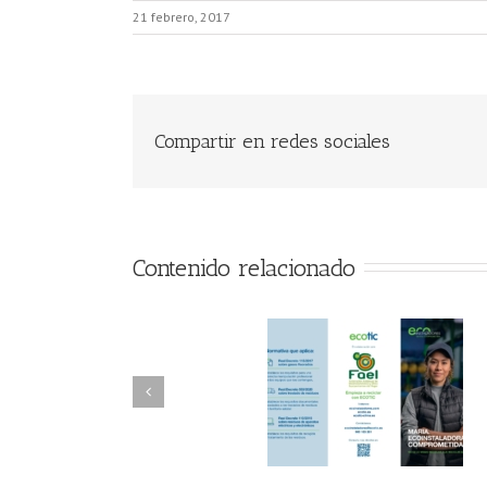
21 febrero, 2017
Compartir en redes sociales
Contenido relacionado
FAEL/AAEL y
FAEL, Ecoasimelec
Fundación ECOTIC
Parque Joyero
Clima ponen en
Córdoba, colabora
marcha la 2ª edición
para fomentar la