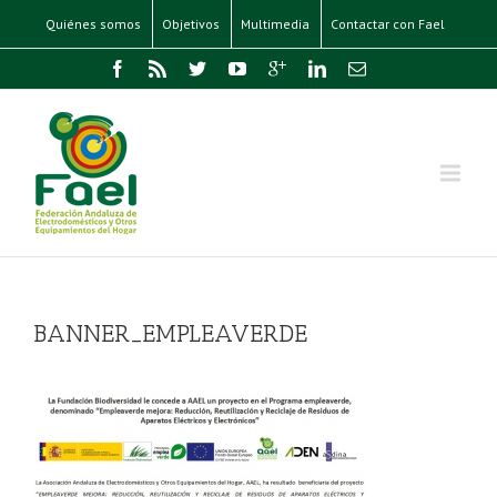
Quiénes somos
Objetivos
Multimedia
Contactar con Fael
BANNER_EMPLEAVERDE