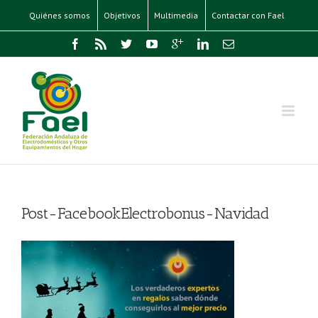
Quiénes somos
Objetivos
Multimedia
Contactar con Fael
Post-FacebookElectrobonus-Navidad