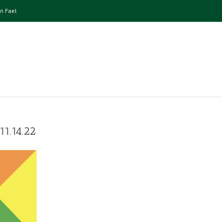
n Fael
1.14.22