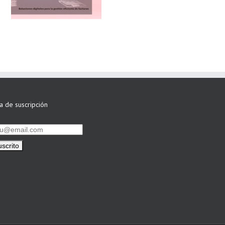
siguen apostando
por su Colaboración
ta de suscripción