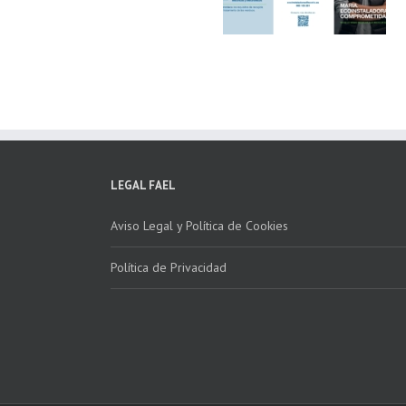
Clima ponen en
Córdoba, colabora
marcha la 2ª edición
para fomentar la
del “Programa ECO-
recogida de RAE
INSTALADORES”
LEGAL FAEL
Aviso Legal y Política de Cookies
Política de Privacidad