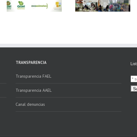
n
16 centros
«Facturación
educativos en
Electrónica vs
E
Andalucía a través
Verifactu»
de la campaña
“Educando en
Verde”
TRANSPARENCIA
Lis
Transparencia FAEL
Transparencia AAEL
Canal denuncias