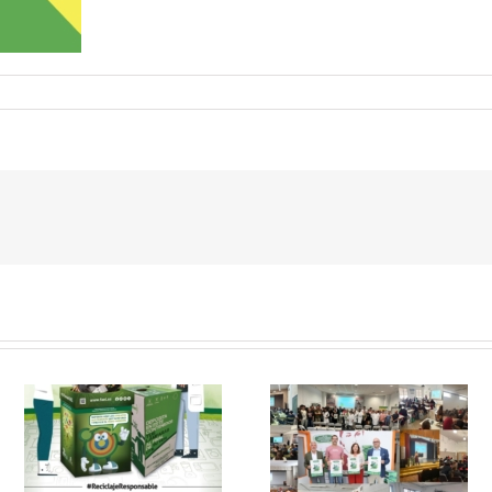
 y
FAEL, junto con
Ya disponible el
Ecoasimelec, visitan
vídeo Webinar