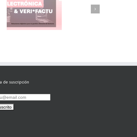
FAEL/AAEL y
ASWO IBÉRICA
siguen apostando
por su Colaboración
ta de suscripción