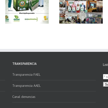
 y
FAEL, junto con
Ya disponible el
Ecoasimelec, visitan
vídeo Webinar
n
16 centros
«Facturación
educativos en
Electrónica vs
E
Andalucía a través
Verifactu»
de la campaña
“Educando en
Verde”
TRANSPARENCIA
Lis
Transparencia FAEL
Transparencia AAEL
Canal denuncias