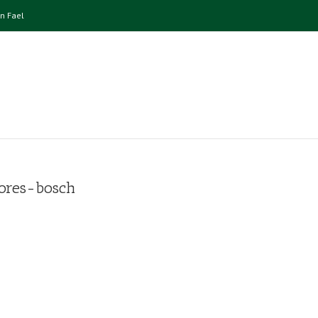
n Fael
dores-bosch