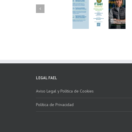
FAEL/AAEL y
FAEL, Ecoasimelec
Fundación ECOTIC
Parque Joyero
Clima ponen en
Córdoba, colabora
marcha la 2ª edición
para fomentar la
del “Programa ECO-
recogida de RAE
INSTALADORES”
LEGAL FAEL
Aviso Legal y Política de Cookies
Política de Privacidad