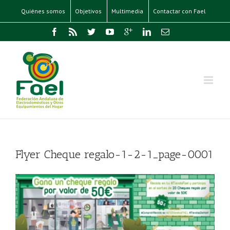
Quiénes somos
Objetivos
Multimedia
Contactar con Fael
Flyer Cheque regalo-1-2-1_page-0001