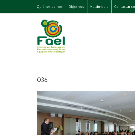
Quiénes somos
Objetivos
Multimedia
Contactar co
036