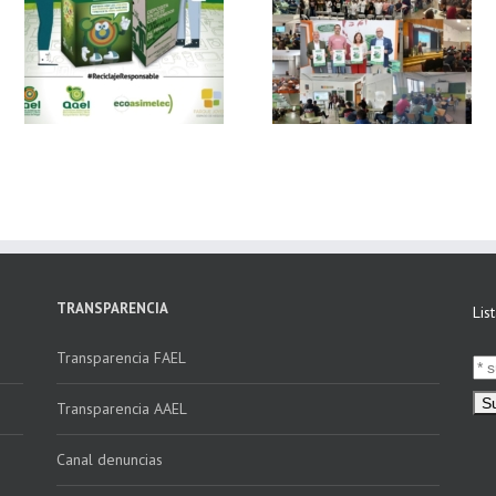
 y
FAEL, junto con
Ya disponible el
Ecoasimelec, visitan
vídeo Webinar
n
16 centros
«Facturación
educativos en
Electrónica vs
E
Andalucía a través
Verifactu»
de la campaña
“Educando en
Verde”
TRANSPARENCIA
Lis
Transparencia FAEL
Transparencia AAEL
Canal denuncias