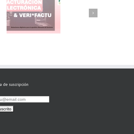
FAEL/AAEL y
ASWO IBÉRICA
siguen apostando
por su Colaboración
ta de suscripción