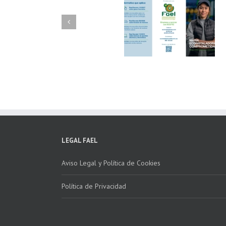
FAEL/AAEL y
FAEL, Ecoasimelec
Fundación ECOTIC
Parque Joyero
Clima ponen en
Córdoba, colabora
marcha la 2ª edición
para fomentar la
del “Programa ECO-
recogida de RAE
INSTALADORES”
LEGAL FAEL
Aviso Legal y Política de Cookies
Política de Privacidad