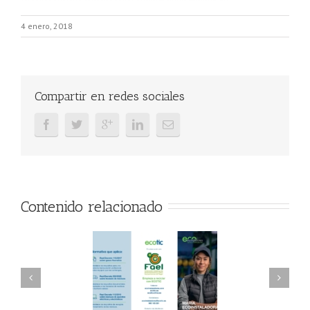
4 enero, 2018
Compartir en redes sociales
Contenido relacionado
AEL/AAEL y
FAEL, Ecoasimelec y
ndación ECOTIC
Parque Joyero