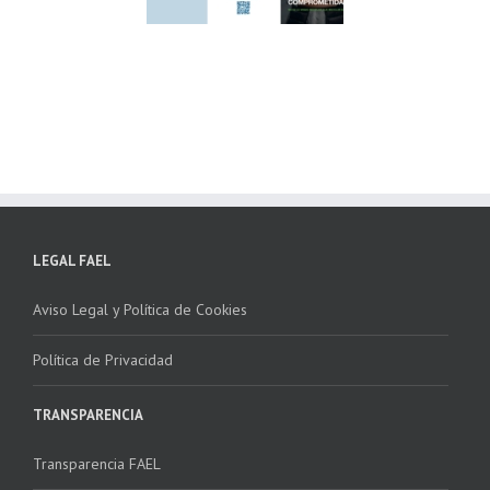
lima ponen en
Córdoba, colaboran
ha la 2ª edición
para fomentar la
 “Programa ECO-
recogida de RAEE
NSTALADORES”
LEGAL FAEL
Aviso Legal y Política de Cookies
Política de Privacidad
TRANSPARENCIA
Transparencia FAEL