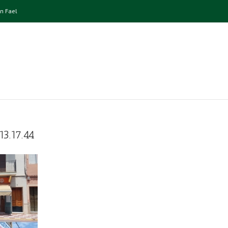
n Fael
3.17.44