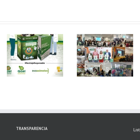
 y
FAEL, junto con
Ya disponible el
Ecoasimelec, visitan
vídeo Webinar
n
16 centros
«Facturación
educativos en
Electrónica vs
E
Andalucía a través
Verifactu»
de la campaña
“Educando en
Verde”
TRANSPARENCIA
Lis