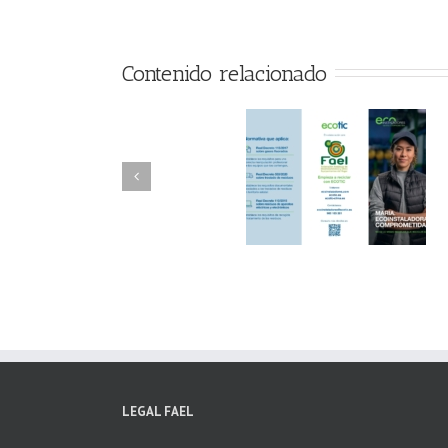
Contenido relacionado
FAEL/AAEL y
FAEL, Ecoasimelec
Fundación ECOTIC
Parque Joyero
Clima ponen en
Córdoba, colabora
marcha la 2ª edición
para fomentar la
del “Programa ECO-
recogida de RAE
INSTALADORES”
LEGAL FAEL