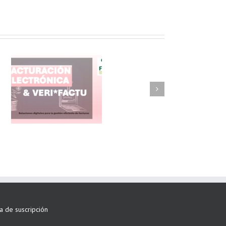
FAEL/AAEL y
ASWO IBÉRICA
siguen apostando
por su Colaboración
ta de suscripción