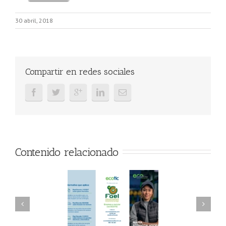
30 abril, 2018
Compartir en redes sociales
Contenido relacionado
AEL/AAEL y
FAEL, Ecoasimelec y
ndación ECOTIC
Parque Joyero