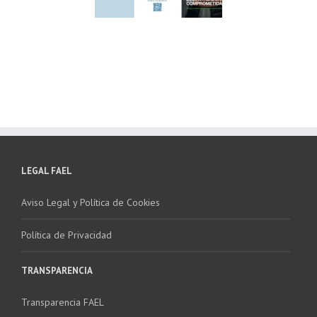
lima ponen en
Córdoba, colaboran
ha la 2ª edición
para fomentar la
 “Programa ECO-
recogida de RAEE
NSTALADORES”
LEGAL FAEL
Aviso Legal y Política de Cookies
Política de Privacidad
TRANSPARENCIA
Transparencia FAEL