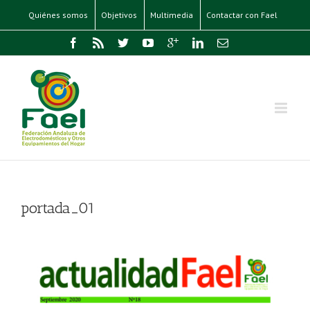
Quiénes somos
Objetivos
Multimedia
Contactar con Fael
portada_01