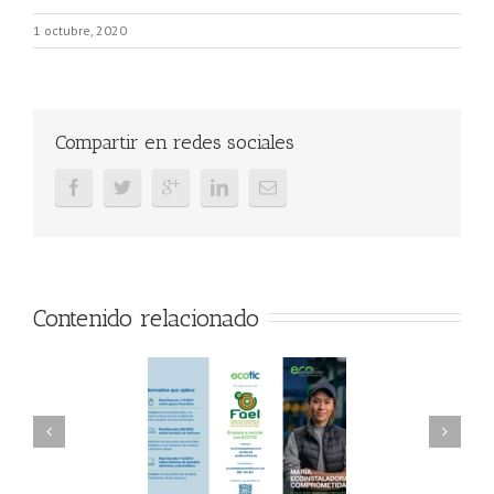
1 octubre, 2020
Compartir en redes sociales
Contenido relacionado
AEL/AAEL y
FAEL, Ecoasimelec y
ndación ECOTIC
Parque Joyero
lima ponen en
Córdoba, colaboran