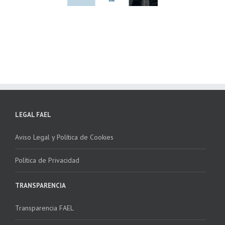
ha la 2ª edición
para fomentar la
 “Programa ECO-
recogida de RAEE
NSTALADORES”
LEGAL FAEL
Aviso Legal y Política de Cookies
Política de Privacidad
TRANSPARENCIA
Transparencia FAEL