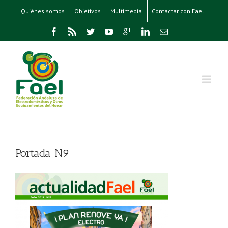
Quiénes somos
Objetivos
Multimedia
Contactar con Fael
Portada N9