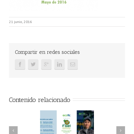
21 junio, 2016
Compartir en redes sociales
Contenido relacionado
AEL/AAEL y
FAEL, Ecoasimelec y