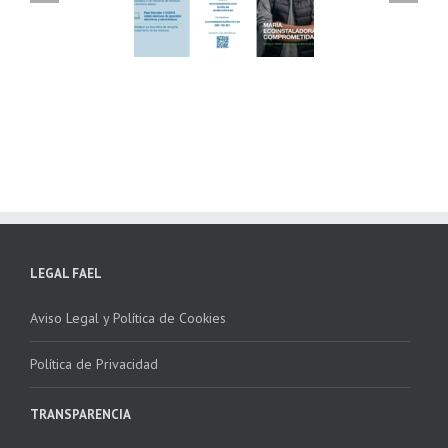
ndación ECOTIC
Parque Joyero
lima ponen en
Córdoba, colaboran
ha la 2ª edición
para fomentar la
 “Programa ECO-
recogida de RAEE
NSTALADORES”
LEGAL FAEL
Aviso Legal y Política de Cookies
Política de Privacidad
TRANSPARENCIA