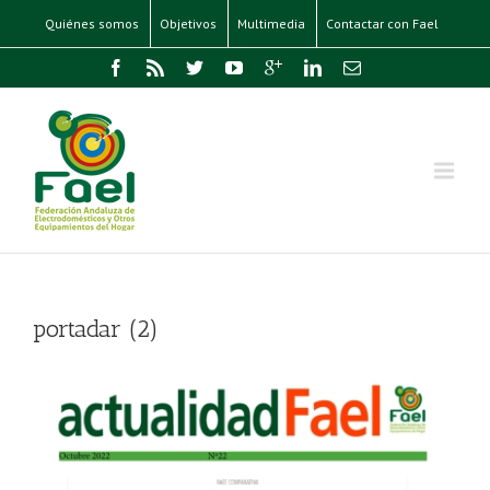
Quiénes somos
Objetivos
Multimedia
Contactar con Fael
portadar (2)