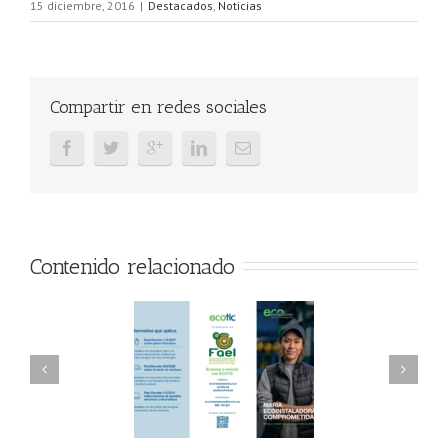
15 diciembre, 2016
|
Destacados
,
Noticias
Compartir en redes sociales
Contenido relacionado
AEL/AAEL y
FAEL, Ecoasimelec y
ndación ECOTIC
Parque Joyero
lima ponen en
Córdoba, colaboran