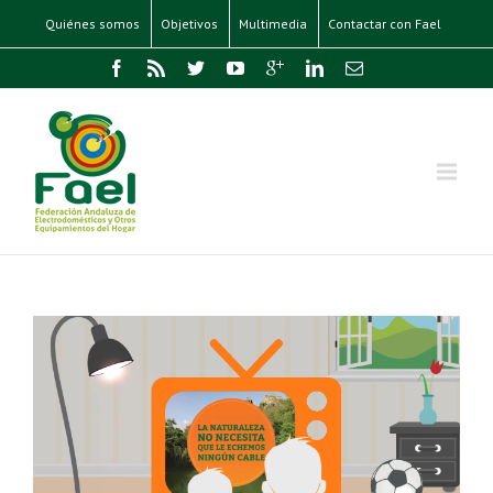
Quiénes somos
Objetivos
Multimedia
Contactar con Fael