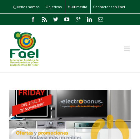
Quiénes somos
Objetivos
Multimedia
Contactar con Fael