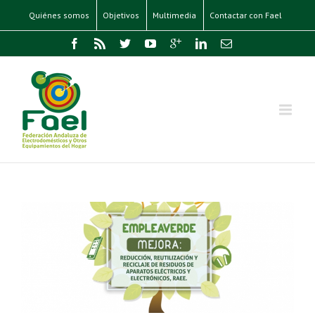
Quiénes somos
Objetivos
Multimedia
Contactar con Fael
l
E