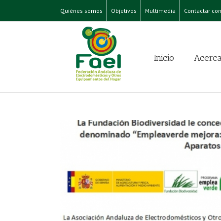
Quiénes somos
Objetivos
Multimedia
Contactar con
Inicio
Acerca
pleaverde,
siduos de