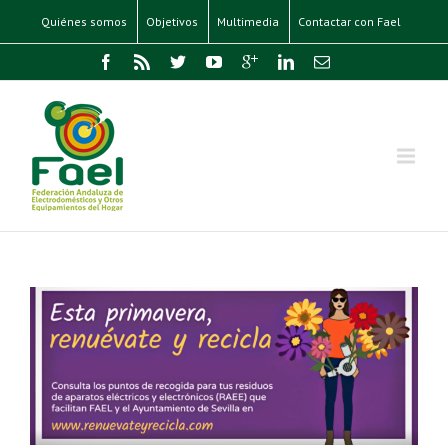
Quiénes somos
Objetivos
Multimedia
Contactar con Fael
A
N
L