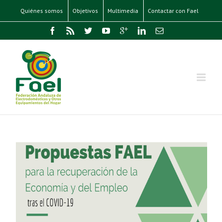
Quiénes somos
Objetivos
Multimedia
Contactar con Fael
a