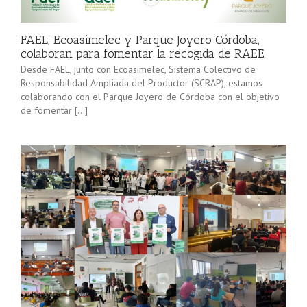
minorista”
Sevilla junto
(convocatoria
[…]
2025), pone
FAEL, Ecoasimelec y Parque Joyero Córdoba,
en marcha a
colaboran para fomentar la recogida de RAEE
lo […]
Desde FAEL, junto con Ecoasimelec, Sistema Colectivo de
Responsabilidad Ampliada del Productor (SCRAP), estamos
colaborando con el Parque Joyero de Córdoba con el objetivo
de fomentar […]