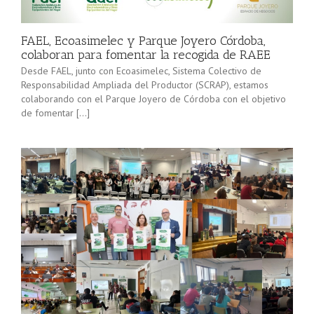
minorista”
Sevilla junto
(convocatoria
[…]
2025), pone
FAEL, Ecoasimelec y Parque Joyero Córdoba,
en marcha a
colaboran para fomentar la recogida de RAEE
lo […]
Desde FAEL, junto con Ecoasimelec, Sistema Colectivo de
Responsabilidad Ampliada del Productor (SCRAP), estamos
colaborando con el Parque Joyero de Córdoba con el objetivo
de fomentar […]