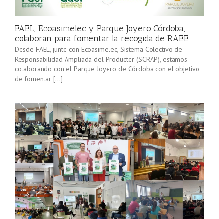
minorista”
Sevilla junto
(convocatoria
[…]
2025), pone
FAEL, Ecoasimelec y Parque Joyero Córdoba,
en marcha a
colaboran para fomentar la recogida de RAEE
lo […]
Desde FAEL, junto con Ecoasimelec, Sistema Colectivo de
Responsabilidad Ampliada del Productor (SCRAP), estamos
colaborando con el Parque Joyero de Córdoba con el objetivo
de fomentar […]