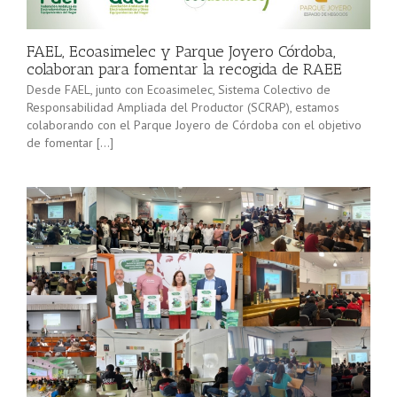
minorista”
Sevilla junto
(convocatoria
[…]
2025), pone
FAEL, Ecoasimelec y Parque Joyero Córdoba,
en marcha a
colaboran para fomentar la recogida de RAEE
lo […]
Desde FAEL, junto con Ecoasimelec, Sistema Colectivo de
Responsabilidad Ampliada del Productor (SCRAP), estamos
colaborando con el Parque Joyero de Córdoba con el objetivo
de fomentar […]