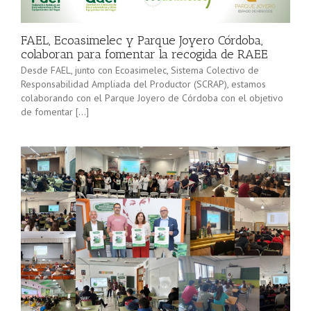
minorista”
Sevilla junto
(convocatoria
[…]
2025), pone
FAEL, Ecoasimelec y Parque Joyero Córdoba,
en marcha a
colaboran para fomentar la recogida de RAEE
lo […]
Desde FAEL, junto con Ecoasimelec, Sistema Colectivo de
Responsabilidad Ampliada del Productor (SCRAP), estamos
colaborando con el Parque Joyero de Córdoba con el objetivo
de fomentar […]