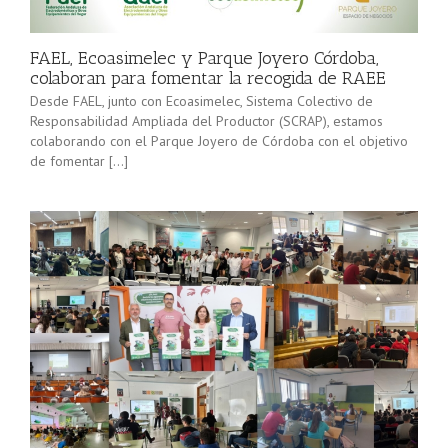
minorista”
Sevilla junto
(convocatoria
[…]
2025), pone
FAEL, Ecoasimelec y Parque Joyero Córdoba,
en marcha a
colaboran para fomentar la recogida de RAEE
lo […]
Desde FAEL, junto con Ecoasimelec, Sistema Colectivo de
Responsabilidad Ampliada del Productor (SCRAP), estamos
colaborando con el Parque Joyero de Córdoba con el objetivo
de fomentar […]