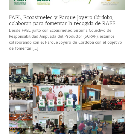
minorista”
Sevilla junto
(convocatoria
[…]
2025), pone
FAEL, Ecoasimelec y Parque Joyero Córdoba,
en marcha a
colaboran para fomentar la recogida de RAEE
lo […]
Desde FAEL, junto con Ecoasimelec, Sistema Colectivo de
Responsabilidad Ampliada del Productor (SCRAP), estamos
colaborando con el Parque Joyero de Córdoba con el objetivo
de fomentar […]