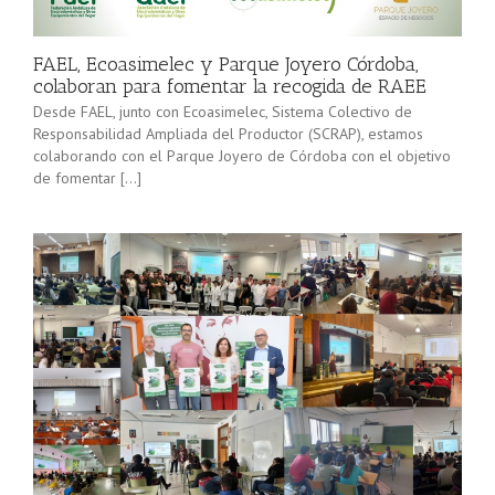
minorista”
Sevilla junto
(convocatoria
[…]
2025), pone
FAEL, Ecoasimelec y Parque Joyero Córdoba,
en marcha a
colaboran para fomentar la recogida de RAEE
lo […]
Desde FAEL, junto con Ecoasimelec, Sistema Colectivo de
Responsabilidad Ampliada del Productor (SCRAP), estamos
colaborando con el Parque Joyero de Córdoba con el objetivo
de fomentar […]