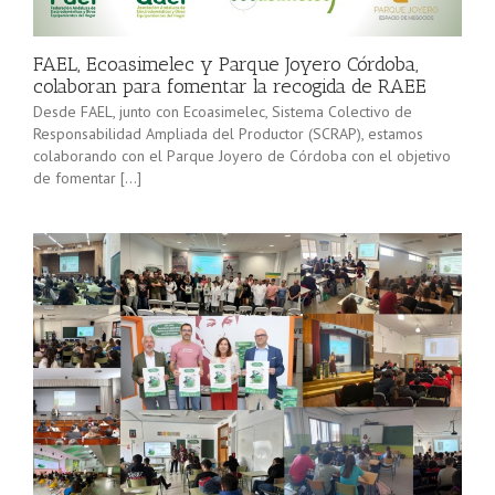
minorista”
Sevilla junto
(convocatoria
[…]
2025), pone
FAEL, Ecoasimelec y Parque Joyero Córdoba,
en marcha a
colaboran para fomentar la recogida de RAEE
lo […]
Desde FAEL, junto con Ecoasimelec, Sistema Colectivo de
Responsabilidad Ampliada del Productor (SCRAP), estamos
colaborando con el Parque Joyero de Córdoba con el objetivo
de fomentar […]