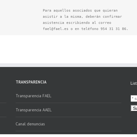
Para aquellos asociados que quieran
asistir a la misma, deberán confirmar
asistencia escribiendo al correo
fael@fael.es o en teléfono 954 31 31 86.
TRANSPARENCIA
Lis
Transparencia FAEL
Transparencia AAEL
Canal denuncias