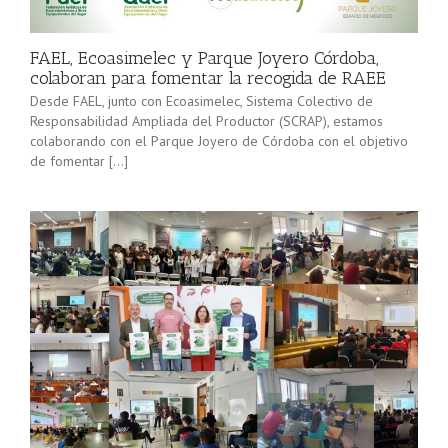
minorista”
Sevilla junto
(convocatoria
[…]
2025), pone
FAEL, Ecoasimelec y Parque Joyero Córdoba,
en marcha a
colaboran para fomentar la recogida de RAEE
lo […]
Desde FAEL, junto con Ecoasimelec, Sistema Colectivo de
Responsabilidad Ampliada del Productor (SCRAP), estamos
colaborando con el Parque Joyero de Córdoba con el objetivo
de fomentar […]