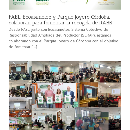
minorista”
Sevilla junto
(convocatoria
[…]
2025), pone
FAEL, Ecoasimelec y Parque Joyero Córdoba,
en marcha a
colaboran para fomentar la recogida de RAEE
lo […]
Desde FAEL, junto con Ecoasimelec, Sistema Colectivo de
Responsabilidad Ampliada del Productor (SCRAP), estamos
colaborando con el Parque Joyero de Córdoba con el objetivo
de fomentar […]