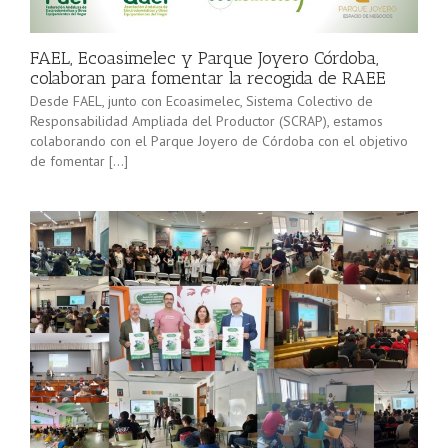
minorista”
Sevilla junto
(convocatoria
[…]
2025), pone
FAEL, Ecoasimelec y Parque Joyero Córdoba,
en marcha a
colaboran para fomentar la recogida de RAEE
lo […]
Desde FAEL, junto con Ecoasimelec, Sistema Colectivo de
Responsabilidad Ampliada del Productor (SCRAP), estamos
colaborando con el Parque Joyero de Córdoba con el objetivo
de fomentar […]