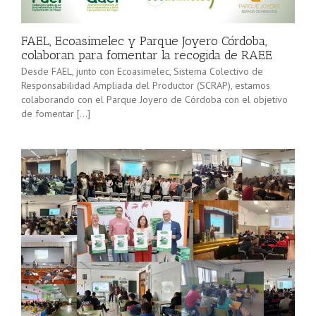
minorista”
Sevilla junto
(convocatoria
[…]
2025), pone
FAEL, Ecoasimelec y Parque Joyero Córdoba,
en marcha a
colaboran para fomentar la recogida de RAEE
lo […]
Desde FAEL, junto con Ecoasimelec, Sistema Colectivo de
Responsabilidad Ampliada del Productor (SCRAP), estamos
colaborando con el Parque Joyero de Córdoba con el objetivo
de fomentar […]