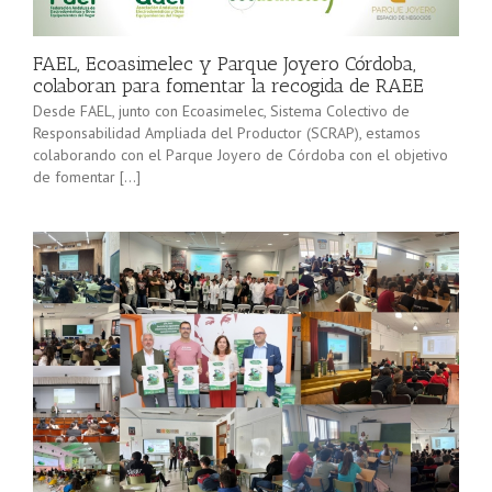
minorista”
Sevilla junto
(convocatoria
[…]
2025), pone
FAEL, Ecoasimelec y Parque Joyero Córdoba,
en marcha a
colaboran para fomentar la recogida de RAEE
lo […]
Desde FAEL, junto con Ecoasimelec, Sistema Colectivo de
Responsabilidad Ampliada del Productor (SCRAP), estamos
colaborando con el Parque Joyero de Córdoba con el objetivo
de fomentar […]