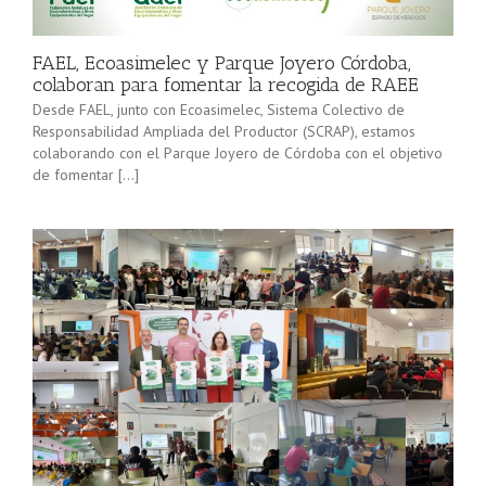
minorista”
Sevilla junto
(convocatoria
[…]
2025), pone
FAEL, Ecoasimelec y Parque Joyero Córdoba,
en marcha a
colaboran para fomentar la recogida de RAEE
lo […]
Desde FAEL, junto con Ecoasimelec, Sistema Colectivo de
Responsabilidad Ampliada del Productor (SCRAP), estamos
colaborando con el Parque Joyero de Córdoba con el objetivo
de fomentar […]