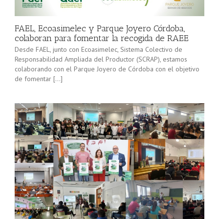
minorista”
Sevilla junto
(convocatoria
[…]
2025), pone
FAEL, Ecoasimelec y Parque Joyero Córdoba,
en marcha a
colaboran para fomentar la recogida de RAEE
lo […]
Desde FAEL, junto con Ecoasimelec, Sistema Colectivo de
Responsabilidad Ampliada del Productor (SCRAP), estamos
colaborando con el Parque Joyero de Córdoba con el objetivo
de fomentar […]