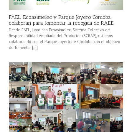
minorista”
Sevilla junto
(convocatoria
[…]
2025), pone
FAEL, Ecoasimelec y Parque Joyero Córdoba,
en marcha a
colaboran para fomentar la recogida de RAEE
lo […]
Desde FAEL, junto con Ecoasimelec, Sistema Colectivo de
Responsabilidad Ampliada del Productor (SCRAP), estamos
colaborando con el Parque Joyero de Córdoba con el objetivo
de fomentar […]