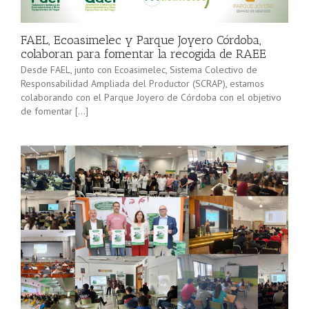
minorista”
Sevilla junto
(convocatoria
[…]
2025), pone
FAEL, Ecoasimelec y Parque Joyero Córdoba,
en marcha a
colaboran para fomentar la recogida de RAEE
lo […]
Desde FAEL, junto con Ecoasimelec, Sistema Colectivo de
Responsabilidad Ampliada del Productor (SCRAP), estamos
colaborando con el Parque Joyero de Córdoba con el objetivo
de fomentar […]