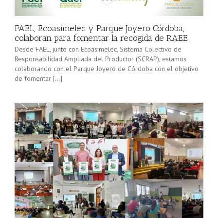
minorista”
Sevilla junto
(convocatoria
[…]
2025), pone
FAEL, Ecoasimelec y Parque Joyero Córdoba,
en marcha a
colaboran para fomentar la recogida de RAEE
lo […]
Desde FAEL, junto con Ecoasimelec, Sistema Colectivo de
Responsabilidad Ampliada del Productor (SCRAP), estamos
colaborando con el Parque Joyero de Córdoba con el objetivo
de fomentar […]