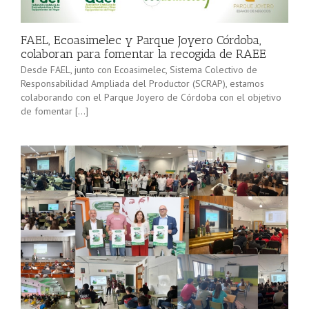
minorista”
Sevilla junto
(convocatoria
[…]
2025), pone
FAEL, Ecoasimelec y Parque Joyero Córdoba,
en marcha a
colaboran para fomentar la recogida de RAEE
lo […]
Desde FAEL, junto con Ecoasimelec, Sistema Colectivo de
Responsabilidad Ampliada del Productor (SCRAP), estamos
colaborando con el Parque Joyero de Córdoba con el objetivo
de fomentar […]