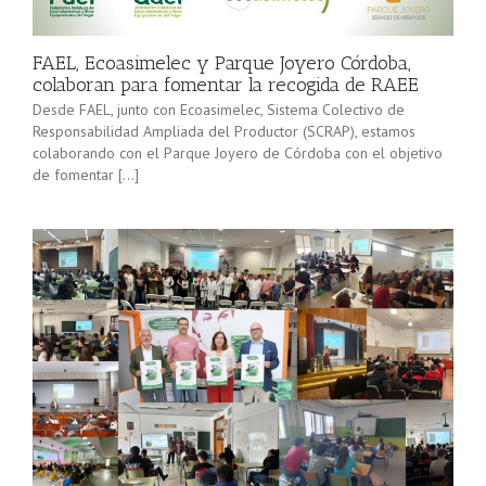
minorista”
Sevilla junto
(convocatoria
[…]
2025), pone
FAEL, Ecoasimelec y Parque Joyero Córdoba,
en marcha a
colaboran para fomentar la recogida de RAEE
lo […]
Desde FAEL, junto con Ecoasimelec, Sistema Colectivo de
Responsabilidad Ampliada del Productor (SCRAP), estamos
colaborando con el Parque Joyero de Córdoba con el objetivo
de fomentar […]